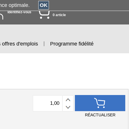
érience optimale.
OK
MON PANIER
Identifiez-vous
0 article
 offres d'emplois
Programme fidélité
RÉACTUALISER