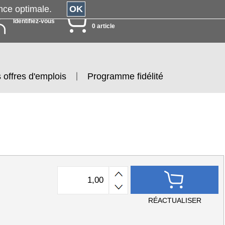
érience optimale.
OK
MON PANIER
Identifiez-vous
0 article
 offres d'emplois
Programme fidélité
RÉACTUALISER