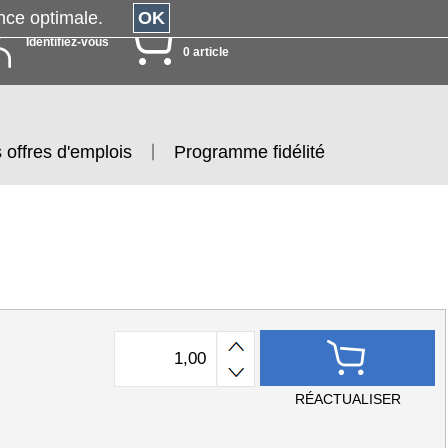
érience optimale.
OK
MON PANIER
Identifiez-vous
0 article
 offres d'emplois
Programme fidélité
RÉACTUALISER