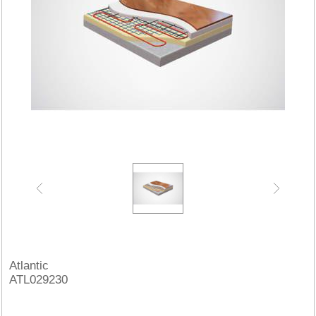
Atlantic
ATL029230