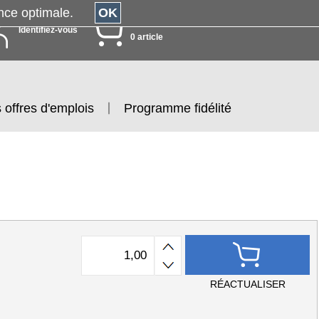
érience optimale.
OK
MON PANIER
Identifiez-vous
0 article
 offres d'emplois
Programme fidélité
RÉACTUALISER