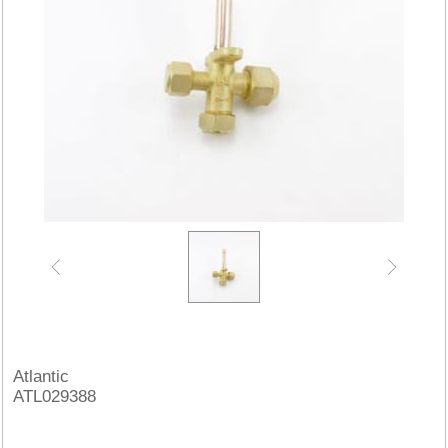
Atlantic
ATL029388