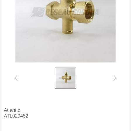
Atlantic
ATL029482