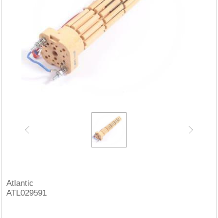
Atlantic
ATL029591