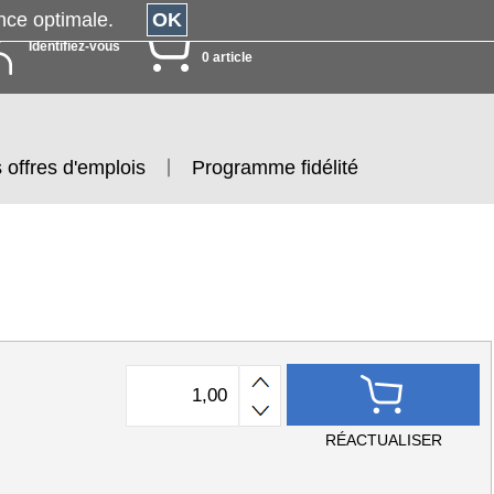
érience optimale.
OK
MON PANIER
Identifiez-vous
0 article
 offres d'emplois
Programme fidélité
RÉACTUALISER