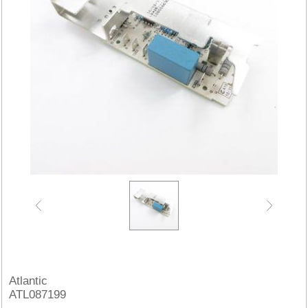
Atlantic
ATL087199