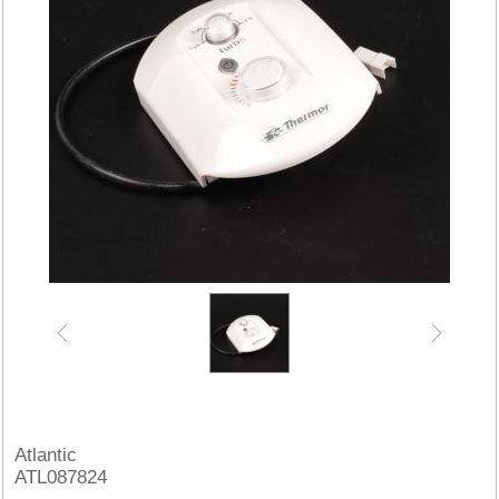
Atlantic
ATL087824