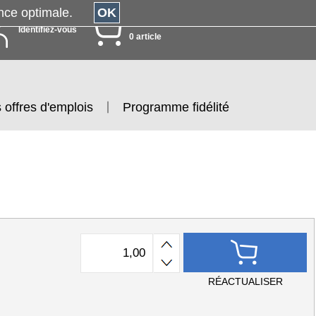
érience optimale.
OK
MON PANIER
Identifiez-vous
0 article
 offres d'emplois
Programme fidélité
RÉACTUALISER