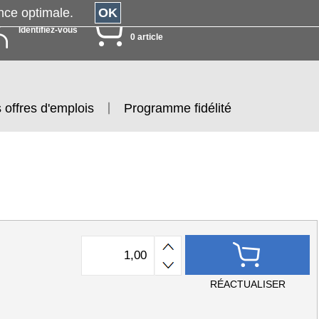
érience optimale.
OK
MON PANIER
Identifiez-vous
0 article
 offres d'emplois
Programme fidélité
RÉACTUALISER