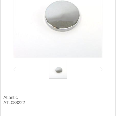
Atlantic
ATL088222