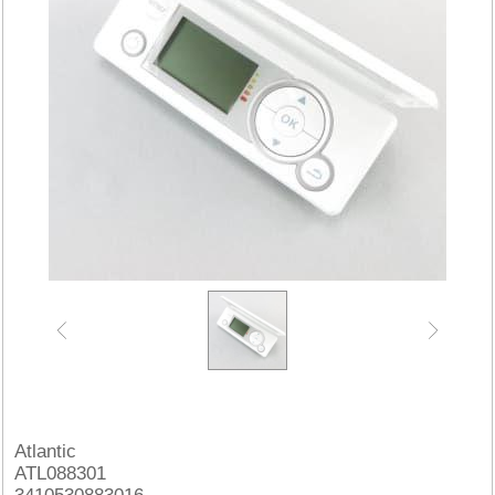
Atlantic
ATL088301