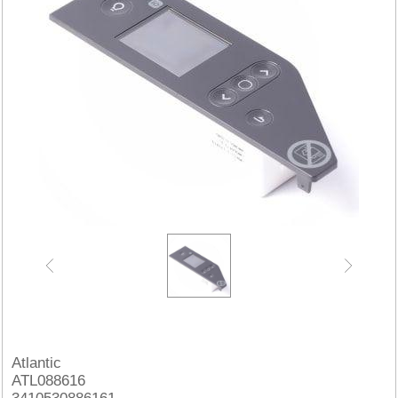
Atlantic
ATL088616