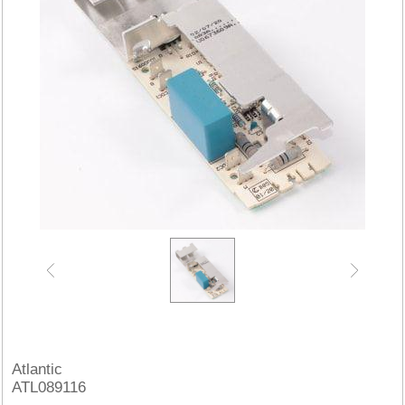
Atlantic
ATL089116