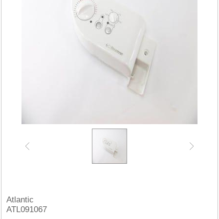
Atlantic
ATL091067