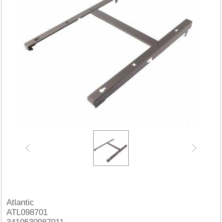
Atlantic
ATL098701