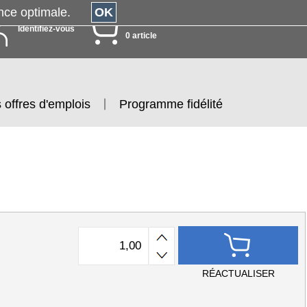
érience optimale.
OK
MON PANIER
Identifiez-vous
0 article
 offres d'emplois
Programme fidélité
RÉACTUALISER