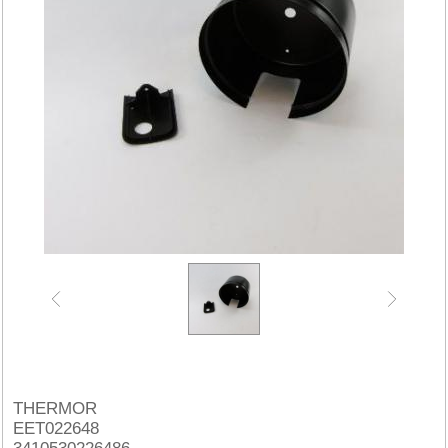
THERMOR
EET022648