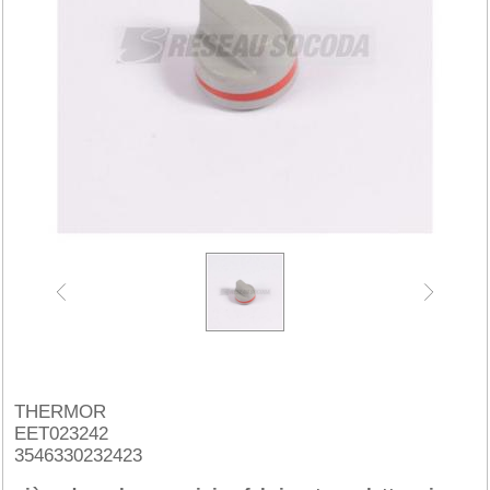
THERMOR
EET023242
3546330232423