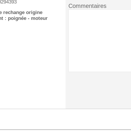
0294393
Commentaires
e rechange origine
nt : poignée - moteur