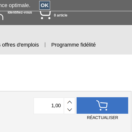
érience optimale.
OK
MON PANIER
Identifiez-vous
0 article
 offres d'emplois
Programme fidélité
RÉACTUALISER