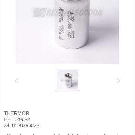
THERMOR
EET029682
3410530296823