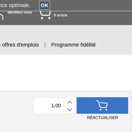
érience optimale.
OK
MON PANIER
Identifiez-vous
0 article
 offres d'emplois
Programme fidélité
RÉACTUALISER