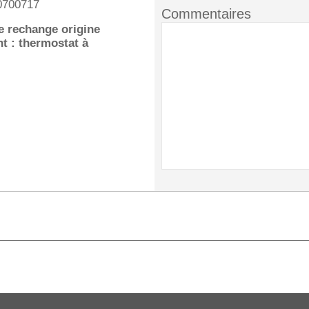
0700717
Commentaires
e rechange origine
nt : thermostat à