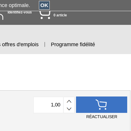
érience optimale.
OK
MON PANIER
Identifiez-vous
0 article
 offres d'emplois
Programme fidélité
RÉACTUALISER