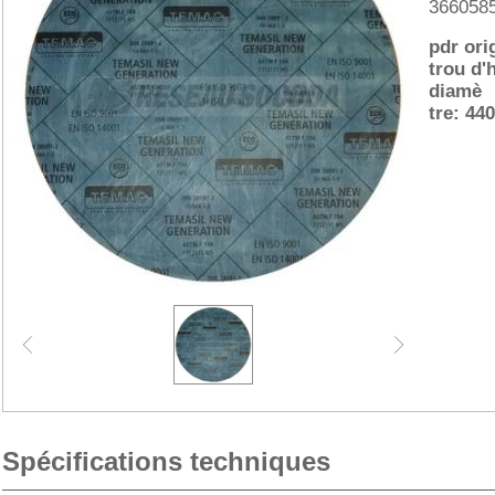
366058
pdr orig
trou d
diamè
tre: 440
Spécifications techniques