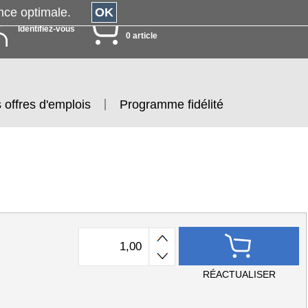
érience optimale.
OK
MON PANIER
Identifiez-vous
0 article
 offres d'emplois
Programme fidélité
RÉACTUALISER