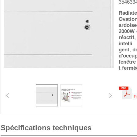
354633
Radiate
Ovation
ardoise
2000W -
réactif
intelli
gent, d
d'occup
fenêtre
t fermé
F
Spécifications techniques