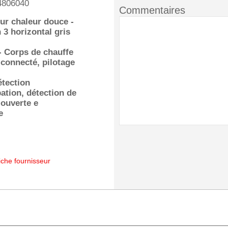
4806040
Commentaires
ur chaleur douce -
 3 horizontal gris
 Corps de chauffe
, connecté, pilotage
étection
ation, détection de
 ouverte e
e
iche fournisseur