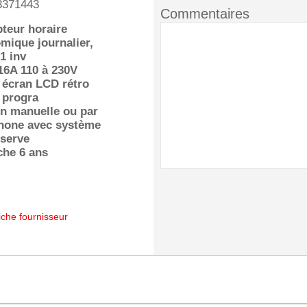
3371443
Commentaires
pteur horaire
mique journalier,
 1 inv
16A 110 à 230V
 écran LCD rétro
, progra
n manuelle ou par
hone avec système
éserve
che 6 ans
iche fournisseur