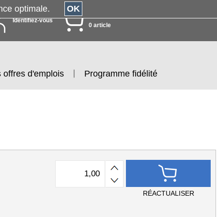
érience optimale.
OK
MON PANIER
Identifiez-vous
0 article
 offres d'emplois
Programme fidélité
RÉACTUALISER