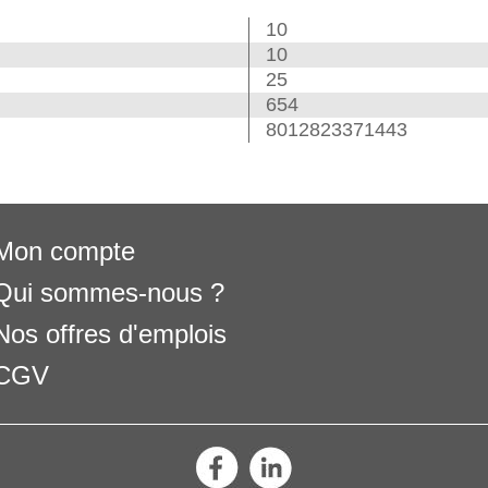
10
10
25
654
8012823371443
Mon compte
Qui sommes-nous ?
Nos offres d'emplois
CGV