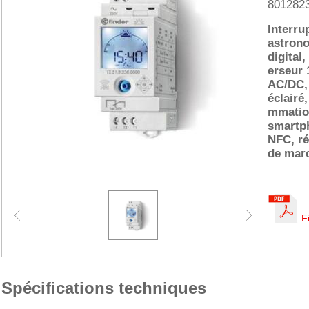
801282
Interru
astrono
digital,
erseur 
AC/DC,
éclairé
mmatio
smartp
NFC, r
de mar
F
Spécifications techniques