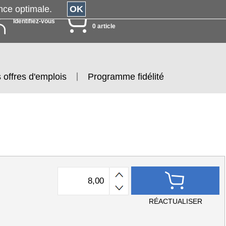
érience optimale.
OK
MON PANIER
Identifiez-vous
0 article
 offres d'emplois
Programme fidélité
RÉACTUALISER