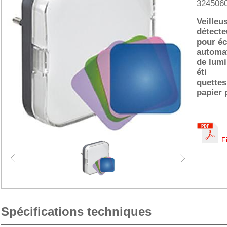
324506
Veilleu
détecte
pour éc
automat
de lumi
éti
quettes
papier 
F
Spécifications techniques