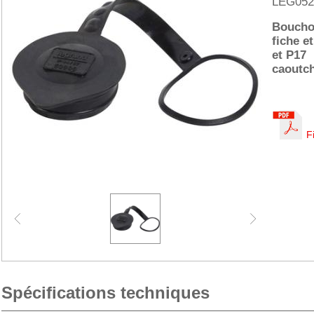
LEG052
Boucho
fiche e
et P17
caoutc
F
Spécifications techniques