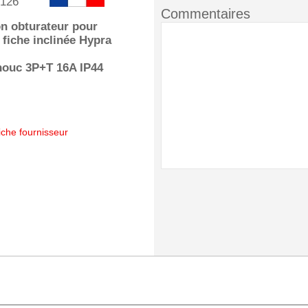
126
Commentaires
n obturateur pour
t fiche inclinée Hypra
houc 3P+T 16A IP44
iche fournisseur