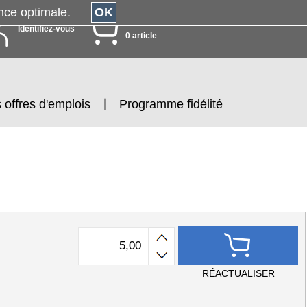
érience optimale.
OK
MON PANIER
Identifiez-vous
0 article
 offres d'emplois
Programme fidélité
RÉACTUALISER