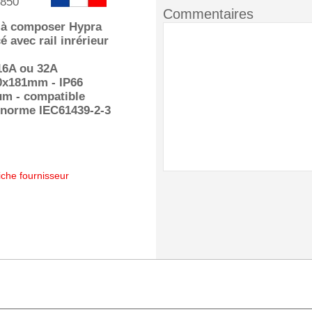
850
Commentaires
t à composer Hypra
é avec rail inrérieur
16A ou 32A
0x181mm - IP66
m - compatible
 norme IEC61439-2-3
iche fournisseur