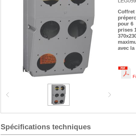
LEG059
Coffre
préperc
pour 6
prises 
370x23
maximu
avec la
F
Spécifications techniques