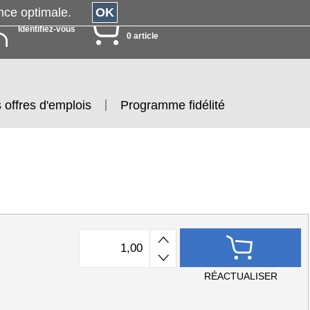
érience optimale.
OK
MON PANIER
Identifiez-vous
0 article
 offres d'emplois
Programme fidélité
RÉACTUALISER