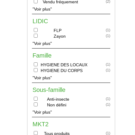
Vendu fréquement
(
2
)
"Voir plus"
LIDIC
FLP
(
1
)
Zayon
(
1
)
"Voir plus"
Famille
HYGIENE DES LOCAUX
(
1
)
HYGIENE DU CORPS
(
1
)
"Voir plus"
Sous-famille
Anti-insecte
(
1
)
Non défini
(
1
)
"Voir plus"
MKT2
Tous produits
(
1
)