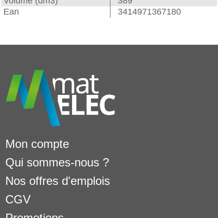
Volume (dm3)
389
Ean
3414971367180
Mon compte
Qui sommes-nous ?
Nos offres d'emplois
CGV
Promotions