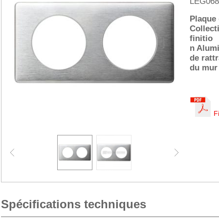
LEG068
Plaque 
Collect
finitio
n Alum
de ratt
du mur
F
Spécifications techniques