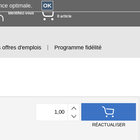
érience optimale.
OK
MON PANIER
Identifiez-vous
0 article
 offres d'emplois
Programme fidélité
RÉACTUALISER