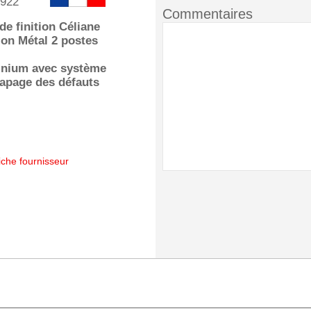
922
Commentaires
de finition Céliane
ion Métal 2 postes
inium avec système
rapage des défauts
iche fournisseur