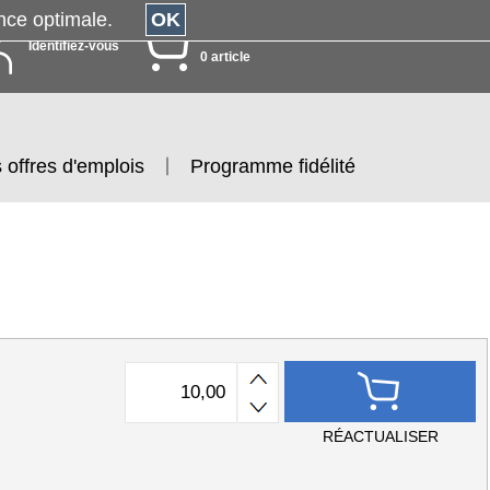
érience optimale.
OK
MON PANIER
Identifiez-vous
0 article
 offres d'emplois
Programme fidélité
RÉACTUALISER