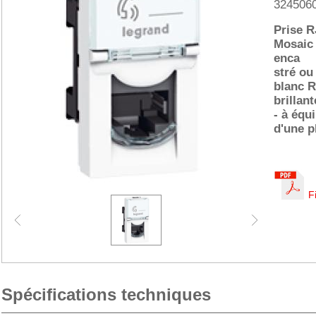
324506
Prise R
Mosaic 
enca
stré ou
blanc R
brillant
- à équ
d'une p
F
Spécifications techniques