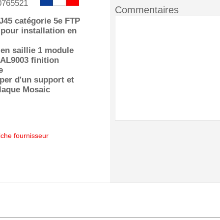
0765521
Commentaires
J45 catégorie 5e FTP
pour installation en
 en saillie 1 module
AL9003 finition
e
iper d'un support et
laque Mosaic
iche fournisseur