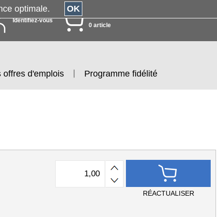
érience optimale.
OK
MON PANIER
Identifiez-vous
0 article
 offres d'emplois
Programme fidélité
RÉACTUALISER