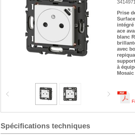
341497
Prise d
Surface
intégré
ace ava
blanc R
brillant
avec b
repiqua
support
à équip
Mosaic
F
Spécifications techniques