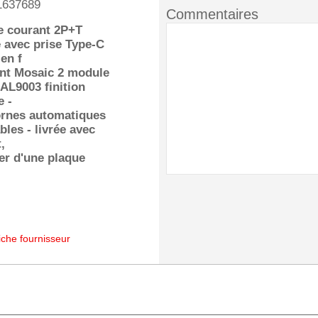
1637689
Commentaires
e courant 2P+T
 avec prise Type-C
 en f
nt Mosaic 2 module
AL9003 finition
e -
ornes automatiques
bles - livrée avec
,
er d'une plaque
iche fournisseur