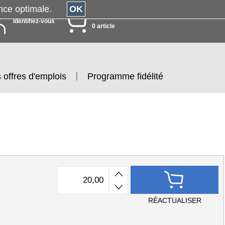
érience optimale.
OK
MON PANIER
Identifiez-vous
0 article
 offres d'emplois
Programme fidélité
RÉACTUALISER