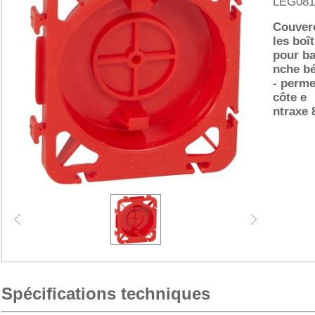
LEG081
Couverc
les boî
pour b
nche bé
- perme
côte e
ntraxe
Spécifications techniques