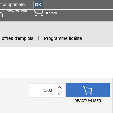
érience optimale.
OK
MON PANIER
Identifiez-vous
0 article
 offres d'emplois
Programme fidélité
RÉACTUALISER