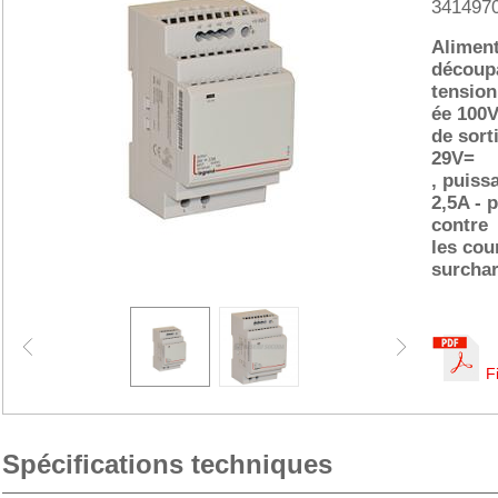
341497
Aliment
découp
tension
ée 100V
de sort
29V=
, puiss
2,5A - 
contre
les cour
surchar
F
Spécifications techniques