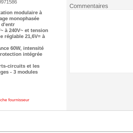
0971586
Commentaires
ation modulaire à
age monophasée
 d'entr
~ à 240V~ et tension
ie réglable 21,6V= à
ance 60W, intensité
protection intégrée
ts-circuits et les
ges - 3 modules
iche fournisseur