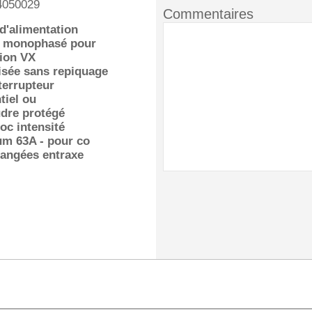
4050029
Commentaires
d'alimentation
al monophasé pour
tion VX
isée sans repiquage
terrupteur
tiel ou
dre protégé
c intensité
m 63A - pour co
 rangées entraxe