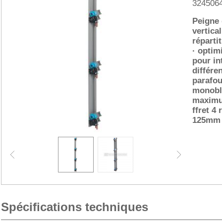
324506
Peigne 
vertic
réparti
· optim
pour in
différen
parafou
monoblo
maximu
ffret 4
125mm
Spécifications techniques