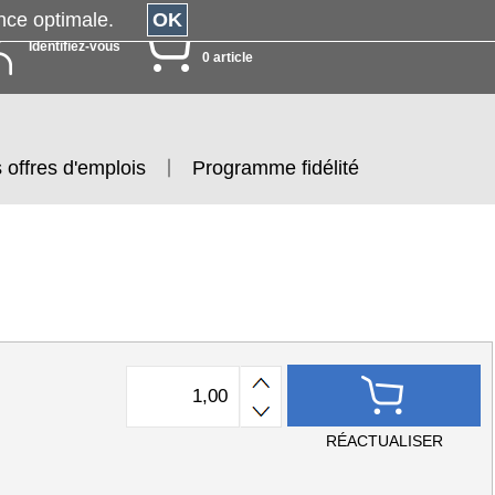
érience optimale.
OK
MON PANIER
Identifiez-vous
0 article
 offres d'emplois
Programme fidélité
RÉACTUALISER