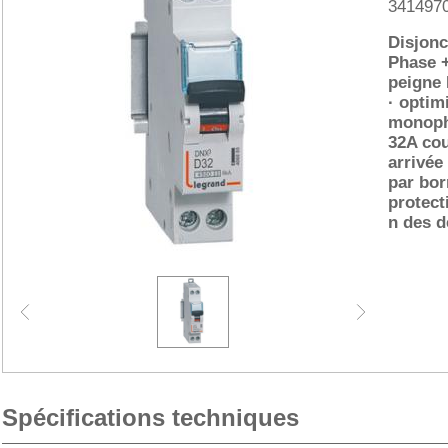
341497
Disjon
Phase 
peigne
· optim
monopha
32A co
arrivée
par bor
protect
n des d
Spécifications techniques