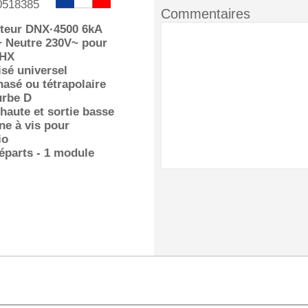
0518385
Commentaires
cteur DNX·4500 6kA
+ Neutre 230V~ pour
 HX
isé universel
sé ou tétrapolaire
urbe D
 haute et sortie basse
ne à vis pour
io
éparts - 1 module