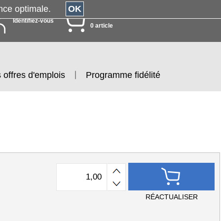
érience optimale.
OK
MON PANIER
Identifiez-vous
0 article
 offres d'emplois
Programme fidélité
RÉACTUALISER