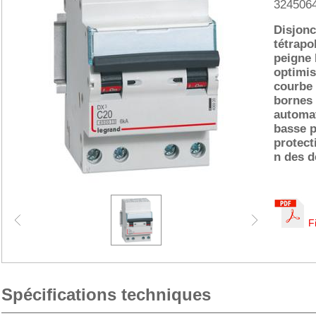
324506
Disjon
tétrapo
peigne
optimis
courbe 
bornes
automat
basse p
protect
n des d
F
Spécifications techniques