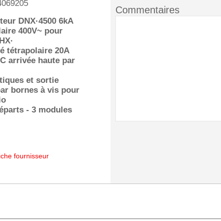
4069205
Commentaires
cteur DNX·4500 6kA
laire 400V~ pour
 HX·
é tétrapolaire 20A
C arrivée haute par
iques et sortie
ar bornes à vis pour
io
éparts - 3 modules
iche fournisseur