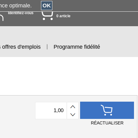
érience optimale.
OK
MON PANIER
Identifiez-vous
0 article
 offres d'emplois
Programme fidélité
RÉACTUALISER