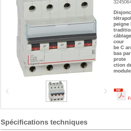
324506
Disjonc
tétrapo
peigne
traditi
câblage
cour
be C ar
bas par
prote
ction d
module
F
Spécifications techniques