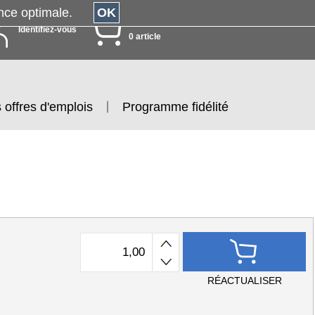
érience optimale.
OK
MON PANIER
Identifiez-vous
0 article
 offres d'emplois
Programme fidélité
RÉACTUALISER