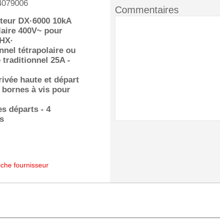
4079006
Commentaires
teur DX·6000 10kA
laire 400V~ pour
 HX·
onnel tétrapolaire ou
 traditionnel 25A -
rivée haute et départ
 bornes à vis pour
es départs - 4
s
iche fournisseur