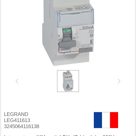
LEGRAND
LEG411613
3245064116138