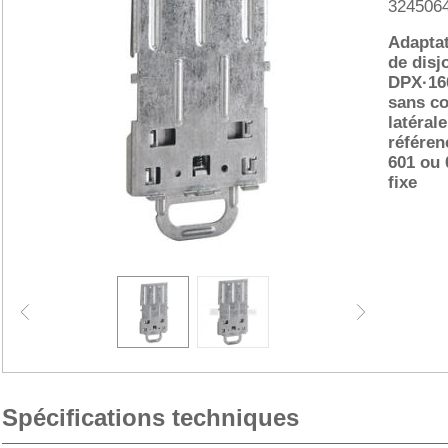
324506
Adapta
de disj
DPX·16
sans c
latérale
référen
601 ou 
fixe
Spécifications techniques