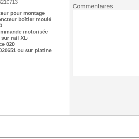
4210713
Commentaires
teur pour montage
oncteur boîtier moulé
0
ommande motorisée
 sur rail XL·
ce 020
020651 ou sur platine