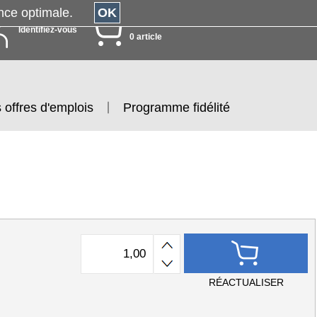
érience optimale.
OK
MON PANIER
Identifiez-vous
0 article
 offres d'emplois
Programme fidélité
RÉACTUALISER