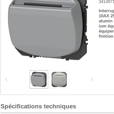
341497
Interru
10AX 25
alumin
ium équ
équiper
finition
Spécifications techniques