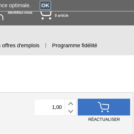
érience optimale.
OK
MON PANIER
Identifiez-vous
0 article
 offres d'emplois
Programme fidélité
RÉACTUALISER