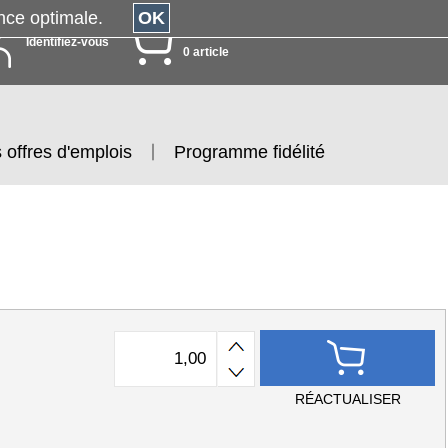
érience optimale.
OK
MON PANIER
Identifiez-vous
0 article
 offres d'emplois
Programme fidélité
RÉACTUALISER