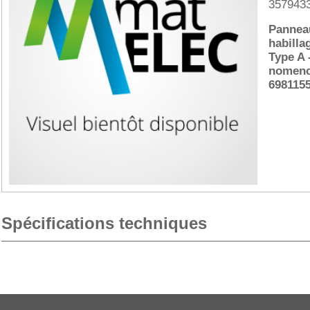
357943
Pannea
habilla
Type A 
nomencl
698115
Spécifications techniques