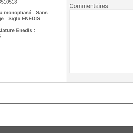
3510518
Commentaires
u monophasé - Sans
ge - Sigle ENEDIS -
-
ature Enedis :
5