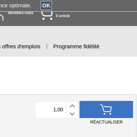
érience optimale.
OK
MON PANIER
Identifiez-vous
0 article
 offres d'emplois
Programme fidélité
RÉACTUALISER