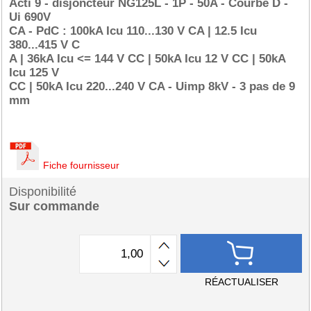
Acti 9 - disjoncteur NG125L - 1P - 50A - Courbe D -
Ui 690V
CA - PdC : 100kA Icu 110...130 V CA | 12.5 Icu
380...415 V C
A | 36kA Icu <= 144 V CC | 50kA Icu 12 V CC | 50kA
Icu 125 V
CC | 50kA Icu 220...240 V CA - Uimp 8kV - 3 pas de 9
mm
Fiche fournisseur
Disponibilité
Sur commande
RÉACTUALISER