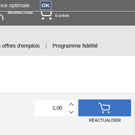
érience optimale.
OK
MON PANIER
Identifiez-vous
0 article
 offres d'emplois
Programme fidélité
RÉACTUALISER