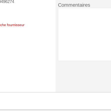
0496274
Commentaires
iche fournisseur