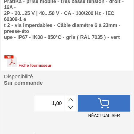
PratiKa - prise mobile - très basse tension - droit -
16A -
2P - 20...25 V | 40...50 V - CA - 100/200 Hz - IEC
60309-1 e
t 2 - vis imperdables - Câble diamètre 6 à 23mm -
presse-éto
upe - IP67 - IK08 - 850°C - gris ( RAL 7035 ) - vert
Fiche fournisseur
Disponibilité
Sur commande
RÉACTUALISER